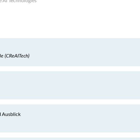
e AI Technologies
le (CReAITech)
d Ausblick