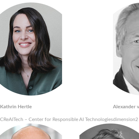
Kathrin Hertle
Alexander v
CReAITech – Center for Responsible AI Technologies
dimension2