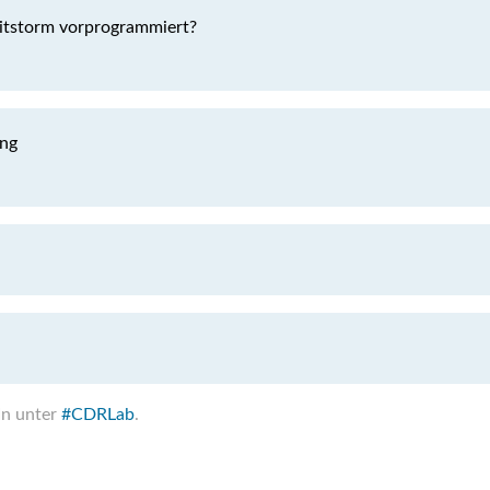
itstorm vorprogrammiert?
ing
In unter
#CDRLab
.