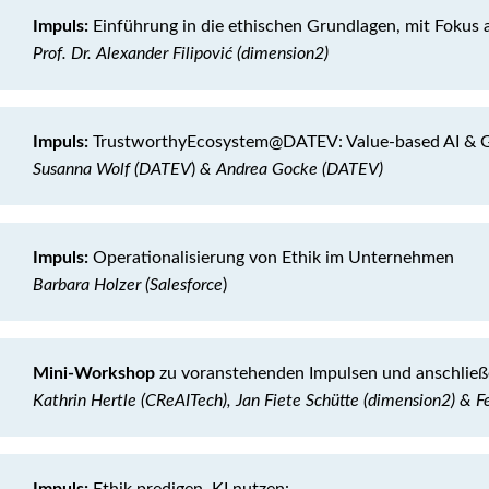
Impuls:
Einführung in die ethischen Grundlagen, mit Fokus 
Prof. Dr. Alexander Filipović (dimension2)
Impuls:
TrustworthyEcosystem@DATEV: Value-based AI & 
Susanna Wolf (DATEV
)
& Andrea Gocke (DATEV)
Impuls:
Operationalisierung von Ethik im Unternehmen
Barbara Holzer (Salesforce
)
Mini-Workshop
zu voranstehenden Impulsen und anschließ
Kathrin Hertle (CReAITech), Jan Fiete Schütte (dimension2) & Fel
Impuls:
Ethik predigen, KI nutzen: