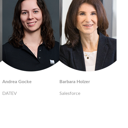
Andrea Gocke
Barbara Holzer
DATEV
Salesforce