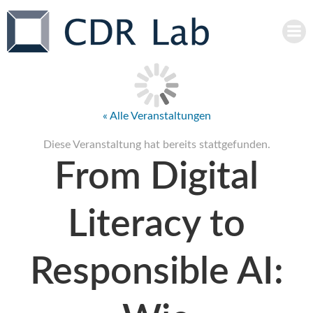
Zum
Inhalt
springen
« Alle Veranstaltungen
Diese Veranstaltung hat bereits stattgefunden.
From Digital
Literacy to
Responsible AI: